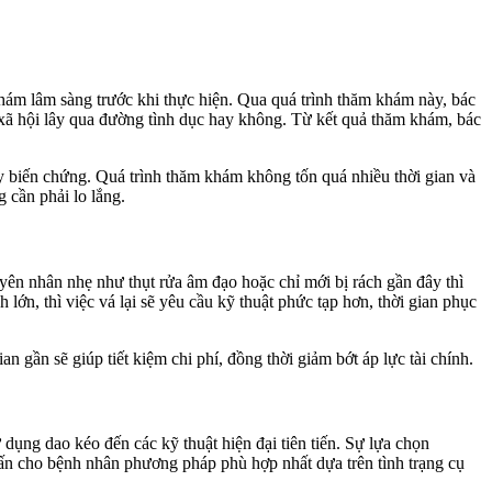
hám lâm sàng trước khi thực hiện. Qua quá trình thăm khám này, bác
ý xã hội lây qua đường tình dục hay không. Từ kết quả thăm khám, bác
hay biến chứng. Quá trình thăm khám không tốn quá nhiều thời gian và
 cần phải lo lắng.
yên nhân nhẹ như thụt rửa âm đạo hoặc chỉ mới bị rách gần đây thì
 lớn, thì việc vá lại sẽ yêu cầu kỹ thuật phức tạp hơn, thời gian phục
n gần sẽ giúp tiết kiệm chi phí, đồng thời giảm bớt áp lực tài chính.
 dụng dao kéo đến các kỹ thuật hiện đại tiên tiến. Sự lựa chọn
ấn cho bệnh nhân phương pháp phù hợp nhất dựa trên tình trạng cụ