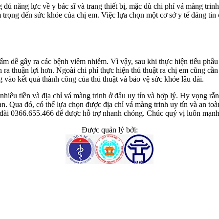
ủ năng lực về y bác sĩ và trang thiết bị, mặc dù chi phí vá màng trin
trọng đến sức khỏe của chị em. Việc lựa chọn một cơ sở y tế đáng ti
m dễ gây ra các bệnh viêm nhiễm. Vì vậy, sau khi thực hiện tiểu phẫu 
 ra thuận lợi hơn. Ngoài chi phí thực hiện thủ thuật ra chị em cũng c
 vào kết quả thành công của thủ thuật và bảo vệ sức khỏe lâu dài.
nhiêu tiền và địa chỉ vá màng trinh ở đâu uy tín và hợp lý. Hy vọng rằn
an. Qua đó, có thể lựa chọn được địa chỉ vá màng trinh uy tín và an t
g đài 0366.655.466 để được hỗ trợ nhanh chóng. Chúc quý vị luôn mạnh
Được quản lý bởi: