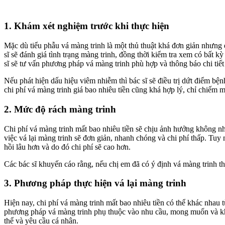
1. Khám xét nghiệm trước khi thực hiện
Mặc dù tiểu phẫu vá màng trinh là một thủ thuật khá đơn giản nhưng
sĩ sẽ đánh giá tình trạng màng trinh, đồng thời kiểm tra xem có bất
sĩ sẽ tư vấn phương pháp vá màng trinh phù hợp và thông báo chi tiết 
Nếu phát hiện dấu hiệu viêm nhiễm thì bác sĩ sẽ điều trị dứt điểm bệ
chi phí vá màng trinh giá bao nhiêu tiền cũng khá hợp lý, chỉ chiếm m
2. Mức độ rách màng trinh
Chi phí vá màng trinh mất bao nhiêu tiền sẽ chịu ảnh hưởng không nh
việc vá lại màng trinh sẽ đơn giản, nhanh chóng và chi phí thấp. Tuy n
hồi lâu hơn và do đó chi phí sẽ cao hơn.
Các bác sĩ khuyến cáo rằng, nếu chị em đã có ý định vá màng trinh thì 
3. Phương pháp thực hiện vá lại màng trinh
Hiện nay, chi phí vá màng trinh mất bao nhiêu tiền có thể khác nhau 
phương pháp vá màng trinh phụ thuộc vào nhu cầu, mong muốn và khả
thể và yêu cầu cá nhân.