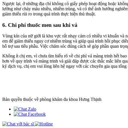
Ngược lại, ở những địa chỉ không có giấy phép hoạt động hoặc không đ
lường như chảy máu nhiều, nhiễm trùng, và có thể ảnh hưởng nghiêm 
giảm thiểu rủi ro trong quá trình thực hiện thủ thuật.
6. Chi phí thuốc men sau khi vá
Vùng kín của nữ giới là khu vực rất nhạy cảm có nhiều vi khuẩn và nấ
em để giảm thiểu nguy cơ nhiễm trùng và giúp quá trình hồi phục diễn
hỗ trợ sau tiểu phẫu. Việc chăm sóc đúng cách sẽ góp phần quan trọng
Không ít chị em, vì chưa tìm hiểu rõ về chi phí vá màng trinh hết bao 
hơn về quy trình vá màng trinh và giải đáp được các thắc mắc liên qu
ký dịch vụ, chị em vui lòng liên hệ ngay với các chuyên gia qua tổn
Bản quyền thuộc về phòng khám đa khoa Hưng Thịnh