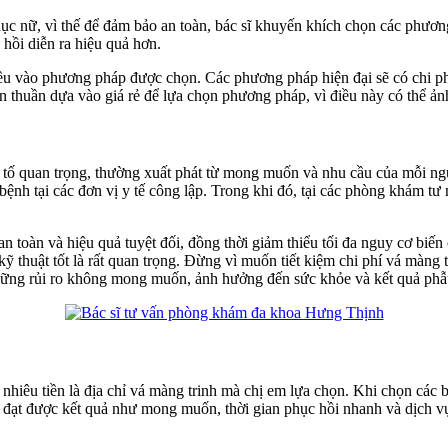
dục nữ, vì thế để đảm bảo an toàn, bác sĩ khuyến khích chọn các phương
hồi diễn ra hiệu quả hơn.
iều vào phương pháp được chọn. Các phương pháp hiện đại sẽ có chi phí
 thuần dựa vào giá rẻ để lựa chọn phương pháp, vì điều này có thể ảnh
ếu tố quan trọng, thường xuất phát từ mong muốn và nhu cầu của mỗi n
 bệnh tại các đơn vị y tế công lập. Trong khi đó, tại các phòng khám tư
 an toàn và hiệu quả tuyệt đối, đồng thời giảm thiểu tối đa nguy cơ bi
 kỹ thuật tốt là rất quan trọng. Đừng vì muốn tiết kiệm chi phí vá màn
 những rủi ro không mong muốn, ảnh hưởng đến sức khỏe và kết quả phẫ
nhiêu tiền là địa chỉ vá màng trinh mà chị em lựa chọn. Khi chọn các
ện sẽ đạt được kết quả như mong muốn, thời gian phục hồi nhanh và dịch 