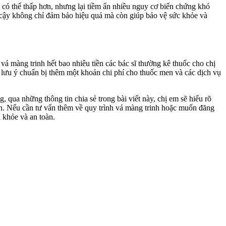
h có thể thấp hơn, nhưng lại tiềm ẩn nhiều nguy cơ biến chứng khó
n cậy không chỉ đảm bảo hiệu quả mà còn giúp bảo vệ sức khỏe và
vá màng trinh hết bao nhiêu tiền các bác sĩ thường kê thuốc cho chị
ần lưu ý chuẩn bị thêm một khoản chi phí cho thuốc men và các dịch vụ
g, qua những thông tin chia sẻ trong bài viết này, chị em sẽ hiểu rõ
oàn. Nếu cần tư vấn thêm về quy trình vá màng trinh hoặc muốn đăng
 khỏe và an toàn.