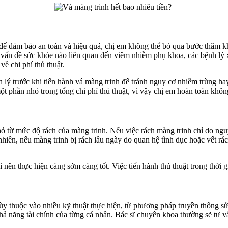
 để đảm bảo an toàn và hiệu quả, chị em không thể bỏ qua bước thăm k
 kỳ vấn đề sức khỏe nào liên quan đến viêm nhiễm phụ khoa, các bệnh l
về chi phí thủ thuật.
nh lý trước khi tiến hành vá màng trinh để tránh nguy cơ nhiễm trùng 
ột phần nhỏ trong tổng chi phí thủ thuật, vì vậy chị em hoàn toàn không
ỏ từ mức độ rách của màng trinh. Nếu việc rách màng trinh chỉ do ngu
hiên, nếu màng trinh bị rách lâu ngày do quan hệ tình dục hoặc vết rách
nên thực hiện càng sớm càng tốt. Việc tiến hành thủ thuật trong thời gia
tùy thuộc vào nhiều kỹ thuật thực hiện, từ phương pháp truyền thống sử
 năng tài chính của từng cá nhân. Bác sĩ chuyên khoa thường sẽ tư v