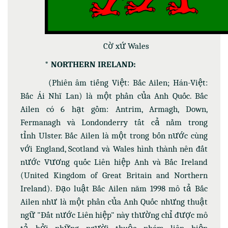
Cờ xứ Wales
* NORTHERN IRELAND:
(Phiên âm tiếng Việt: Bắc Ailen; Hán-Việt:
Bắc Ái Nhĩ Lan) là một phần của Anh Quốc. Bắc
Ailen có 6 hạt gồm: Antrim, Armagh, Down,
Fermanagh và Londonderry tất cả nằm trong
tỉnh Ulster. Bắc Ailen là một trong bốn nước cùng
với England, Scotland và Wales hình thành nên đất
nước Vương quốc Liên hiệp Anh và Bắc Ireland
(United Kingdom of Great Britain and Northern
Ireland). Đạo luật Bắc Ailen năm 1998 mô tả Bắc
Ailen như là một phần của Anh Quốc nhưng thuật
ngữ "Đất nước Liên hiệp" này thường chỉ được mô
tả bởi những người thuộc nhóm liên hiệp