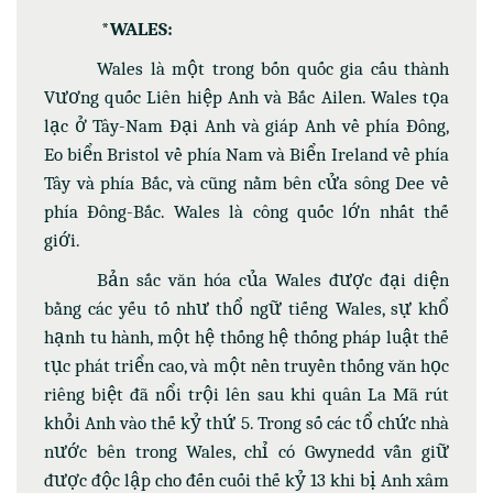
*WALES:
Wales là một trong bốn quốc gia cấu thành
Vương quốc Liên hiệp Anh và Bắc Ailen. Wales tọa
lạc ở Tây-Nam Đại Anh và giáp Anh về phía Đông,
Eo biển Bristol về phía Nam và Biển Ireland về phía
Tây và phía Bắc, và cũng nằm bên cửa sông Dee về
phía Đông-Bắc. Wales là công quốc lớn nhất thế
giới.
Bản sắc văn hóa của Wales được đại diện
bằng các yếu tố như thổ ngữ tiếng Wales, sự khổ
hạnh tu hành, một hệ thống hệ thống pháp luật thế
tục phát triển cao, và một nền truyền thống văn học
riêng biệt đã nổi trội lên sau khi quân La Mã rút
khỏi Anh vào thế kỷ thứ 5. Trong số các tổ chức nhà
nước bên trong Wales, chỉ có Gwynedd vẫn giữ
được độc lập cho đến cuối thế kỷ 13 khi bị Anh xâm