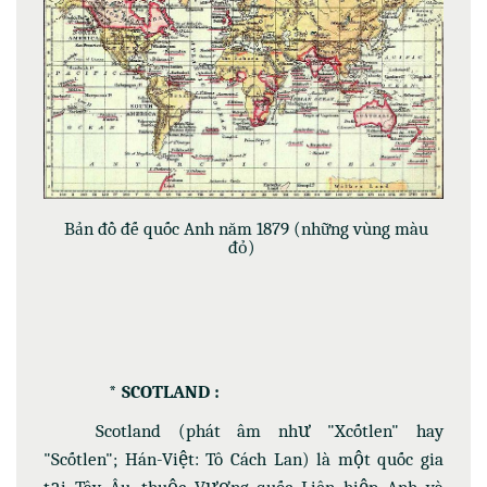
Bản đồ đế quốc Anh năm 1879 (những vùng màu
đỏ)
* SCOTLAND :
Scotland (phát âm như "Xcốtlen" hay
"Scốtlen"; Hán-Việt: Tô Cách Lan) là một quốc gia
tại Tây Âu, thuộc Vương quốc Liên hiệp Anh và