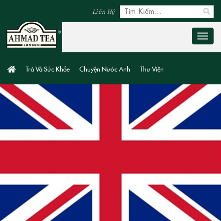
Liên Hệ
Toggl
naviga
Trà Và Sức Khỏe
Chuyện Nước Anh
Thư Viện