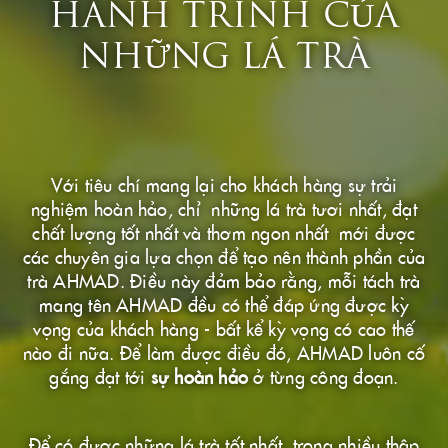
HÀNH TRÌNH CỦA
NHỮNG LÁ TRÀ
Với tiêu chí mang lại cho khách hàng sự trải
nghiệm hoàn hảo, chỉ những lá trà tươi nhất, đạt
chất lượng tốt nhất và thơm ngon nhất mới được
các chuyên gia lựa chọn để tạo nên thành phần của
trà AHMAD. Điều này đảm bảo rằng, mỗi tách trà
mang tên AHMAD đều có thể đáp ứng được kỳ
vọng của khách hàng - bất kể kỳ vọng có cao thế
nào đi nữa. Để làm được điều đó, AHMAD luôn cố
gắng đạt tới
sự hoàn hảo
ở từng công đoạn.
Để có được những lá trà tốt nhất, trong nhiều thập