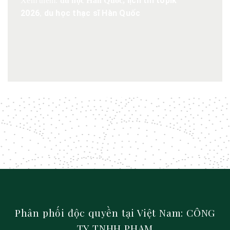
lịch thi topik
Xem thêm:
du học Hàn Quốc
,
2026
du học thạc sĩ Hàn Quốc
,
Phân phối độc quyền tại Việt Nam: CÔNG
TY TNHH PHẠM