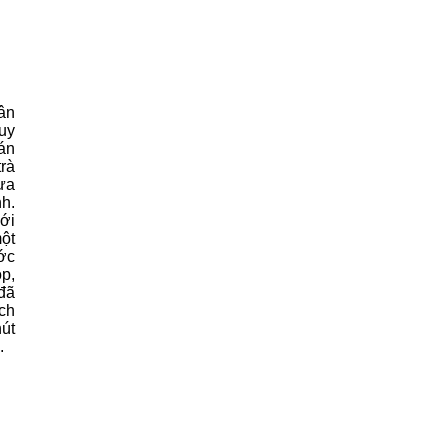
ân
Tuy
uán
trà
ựa
nh.
ới
ột
ước
p,
 đã
ách
hút
.