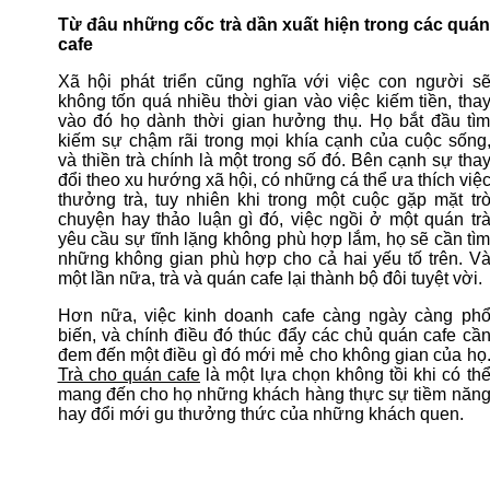
Từ đâu những cốc trà dần xuất hiện trong các quá
cafe
Xã hội phát triển cũng nghĩa với việc con người s
không tốn quá nhiều thời gian vào việc kiếm tiền, tha
vào đó họ dành thời gian hưởng thụ. Họ bắt đầu tì
kiếm sự chậm rãi trong mọi khía cạnh của cuộc sống
và thiền trà chính là một trong số đó. Bên cạnh sự tha
đổi theo xu hướng xã hội, có những cá thể ưa thích việ
thưởng trà, tuy nhiên khi trong một cuộc gặp mặt tr
chuyện hay thảo luận gì đó, việc ngồi ở một quán tr
yêu cầu sự tĩnh lặng không phù hợp lắm, họ sẽ cần tì
những không gian phù hợp cho cả hai yếu tố trên. V
một lần nữa, trà và quán cafe lại thành bộ đôi tuyệt vời.
Hơn nữa, việc kinh doanh cafe càng ngày càng ph
biến, và chính điều đó thúc đẩy các chủ quán cafe cầ
đem đến một điều gì đó mới mẻ cho không gian của họ
Trà cho quán cafe
là một lựa chọn không tồi khi có th
mang đến cho họ những khách hàng thực sự tiềm năn
hay đổi mới gu thưởng thức của những khách quen.