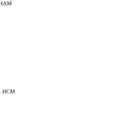
 PHẠM
Tp. HCM