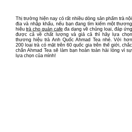
Thị trường hiện nay có rất nhiều dòng sản phẩm trà nộ
địa và nhập khẩu, nếu bạn đang tìm kiếm một thươn
hiệu
trà cho quán cafe
đa dạng về chủng loại, đáp ứn
được cả về chất lượng và giá cả thì hãy lựa chọ
thương hiệu trà Anh Quốc Ahmad Tea nhé. Với hơ
200 loại trà có mặt trên 60 quốc gia trên thế giới, chắ
chắn Ahmad Tea sẽ làm bạn hoàn toàn hài lòng vì s
lựa chọn của mình!