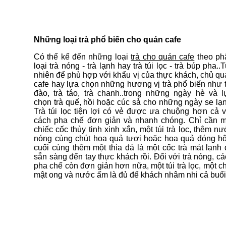
Những loại trà phổ biến cho quán cafe
Có thể kể đến những loại
trà cho quán cafe
theo ph
loại trà nóng - trà lạnh hay trà túi lọc - trà búp pha..
nhiên để phù hợp với khẩu vị của thực khách, chủ q
cafe hay lựa chọn những hương vị trà phổ biến như 
đào, trà táo, trà chanh..trong những ngày hè và l
chọn trà quế, hồi hoặc cúc sả cho những ngày se lạ
Trà túi lọc tiện lợi có vẻ được ưa chuộng hơn cả v
cách pha chế đơn giản và nhanh chóng. Chỉ cần m
chiếc cốc thủy tinh xinh xắn, một túi trà lọc, thêm n
nóng cùng chút hoa quả tươi hoặc hoa quả đóng hộ
cuối cùng thêm một thìa đá là một cốc trà mát lạnh
sẵn sàng đến tay thực khách rồi. Đối với trà nóng, c
pha chế còn đơn giản hơn nữa, một túi trà lọc, một c
mật ong và nước ấm là đủ để khách nhâm nhi cả buổi