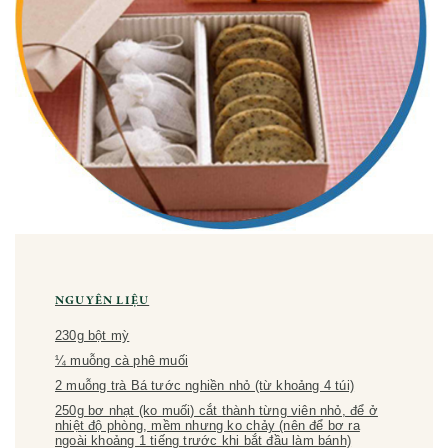
NGUYÊN LIỆU
230g bột mỳ
¼ muỗng cà phê muối
2 muỗng trà Bá tước nghiền nhỏ (từ khoảng 4 túi)
250g bơ nhạt (ko muối) cắt thành từng viên nhỏ, để ở
nhiệt độ phòng, mềm nhưng ko chảy (nên để bơ ra
ngoài khoảng 1 tiếng trước khi bắt đầu làm bánh)