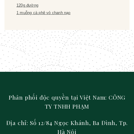
120g đường
1 muỗng cà phê vỏ chanh nạo
Phân phối độc quyền tại Việt Nam: CÔNG
TY TNHH PHẠM
Địa chỉ: Số 12/84 Ngọc Khánh, Ba Đình, Tp.
Hà Nội