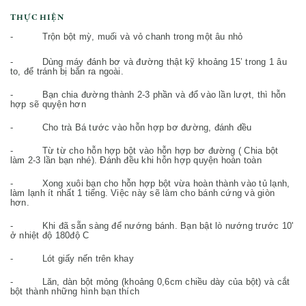
THỰC HIỆN
- Trộn bột mỳ, muối và vỏ chanh trong một âu nhỏ
- Dùng máy đánh bơ và đường thật kỹ khoảng 15’ trong 1 âu
to, để tránh bị bắn ra ngoài.
- Bạn chia đường thành 2-3 phần và đổ vào lần lượt, thì hỗn
hợp sẽ quyện hơn
- Cho trà Bá tước vào hỗn hợp bơ đường, đánh đều
- Từ từ cho hỗn hợp bột vào hỗn hợp bơ đường ( Chia bột
làm 2-3 lần bạn nhé). Đánh đều khi hỗn hợp quyện hoàn toàn
- Xong xuôi bạn cho hỗn hợp bột vừa hoàn thành vào tủ lạnh,
làm lạnh ít nhất 1 tiếng. Việc này sẽ làm cho bánh cứng và giòn
hơn.
- Khi đã sẵn sàng để nướng bánh. Bạn bật lò nướng trước 10'
ở nhiệt độ 180độ C
- Lót giấy nến trên khay
- Lăn, dàn bột mỏng (khoảng 0,6cm chiều dày của bột) và cắt
bột thành những hình bạn thích