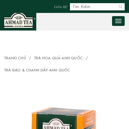
Liên Hệ
Toggl
naviga
TRANG CHỦ
/
TRÀ HOA QUẢ ANH QUỐC
/
TRÀ ĐÀO & CHANH DÂY ANH QUỐC