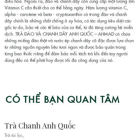
điều hòa. Ngoài ra, đào và chanh dây còn cung cấp một lượng lớn
Vitamin C cần thiết cho cơ thể hằng ngày. Hàm lượng vitamin C,
alpha - carotene và beta - cryptoxanthin có trong đào và chanh
dây chính là những chất chống ô xy hóa, có tác dụng tiêu diệt các
gốc tự do, bảo vệ các tế bào của cơ thể, từ đó tăng cường hệ miễn
dịch. TRÀ ĐÀO VÀ CHANH DÂY ANH QUỐC – AHMAD có chứa
những miếng đào thật và nước ép chanh dây cô đặc được lựa chọn
từ những nguồn nguyên liệu tươi ngon và được bảo quản trong
từng bao thiếc riêng để đảm bảo mỗi tách trà khi đến tay người
dùng đều có thể phát huy được tối đa công dụng của nó.
CÓ THỂ BẠN QUAN TÂM
Trà Chanh Anh Quốc
Trà túi lọc,