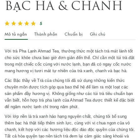
BẠC HÀ & CHANH
5
Mô tả ngắn
Thành phần
Chuẩn bị
Ghi chú
Với trà Pha Lạnh Ahmad Tea, thưởng thức một tách trà mát lành tốt
cho sức khỏe chưa bao giờ đơn giản đến thế. Chỉ cần một túi trà đặt
trong một chiếc cốc cùng với nước lạnh, bạn đã có ngay cốc nước
mang hương vị tươi mát tự nhiên của trà xanh, chanh và bạc hà.
Các Bậc thầy về Trà của chúng tôi đã sử dụng những kiến thức
chuyên môn được tích góp qua bao thế hệ để làm ra một loạt các
sản phẩm đầy hương vị. Không giống như các túi trà tiêu chuẩn bạn
vẫn biết, hỗn hợp trà pha lạnh của Ahmad Tea được thiết kế đặc biệt
để ngâm nước lạnh chỉ trong năm phút.
Với lớp nền là trà xanh hảo hạng nguyên chất, chúng tôi bổ sung
thêm bạc hà thật tiếp thêm sinh lực, cùng với vị chua ngon của vỏ
chanh, kết hợp với các hương liệu độc đáo độc quyền của chúng tôi.
Tất cả hòa quyện tạo nên tách trà đem lại cảm giác sảng khoái và