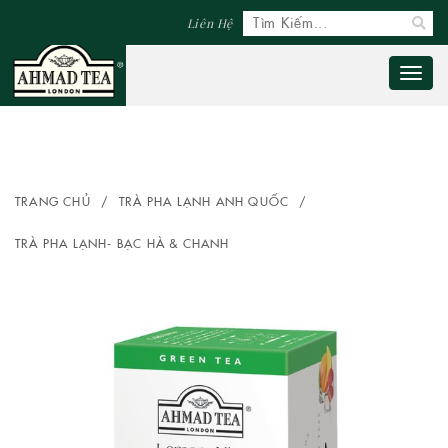
Liên Hệ
Toggl
naviga
TRANG CHỦ
/
TRÀ PHA LẠNH ANH QUỐC
/
TRÀ PHA LẠNH- BẠC HÀ & CHANH