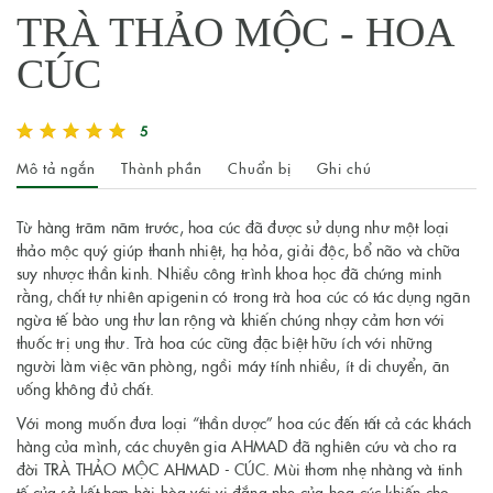
TRÀ THẢO MỘC - HOA
CÚC
5
Mô tả ngắn
Thành phần
Chuẩn bị
Ghi chú
Từ hàng trăm năm trước, hoa cúc đã được sử dụng như một loại
thảo mộc quý giúp thanh nhiệt, hạ hỏa, giải độc, bổ não và chữa
suy nhược thần kinh. Nhiều công trình khoa học đã chứng minh
rằng, chất tự nhiên apigenin có trong trà hoa cúc có tác dụng ngăn
ngừa tế bào ung thư lan rộng và khiến chúng nhạy cảm hơn với
thuốc trị ung thư. Trà hoa cúc cũng đặc biệt hữu ích với những
người làm việc văn phòng, ngồi máy tính nhiều, ít di chuyển, ăn
uống không đủ chất.
Với mong muốn đưa loại “thần dược” hoa cúc đến tất cả các khách
hàng của mình, các chuyên gia AHMAD đã nghiên cứu và cho ra
đời TRÀ THẢO MỘC AHMAD - CÚC. Mùi thơm nhẹ nhàng và tinh