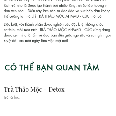
tế của sả kết hợp hài hòa với vị đắng nhẹ của hoa cúc khiến cho
tách trà như là được tạo thành bởi nhiều tầng, nhiều lớp hương vị
đan xen nhau. Điều này làm nên sự độc đáo và sức hấp dẫn không
thể cưỡng lại mà chỉ TRÀ THẢO MỘC AHMAD - CÚC mới có.
Đặc biệt, với thành phần được nghiên cứu đặc biệt không chứa
caffein, mỗi một tách TRÀ THẢO MỘC AHMAD - CÚC xứng đáng
được xem như là tấm vé đưa bạn đến giấc ngủ sâu và sự nghỉ ngơi
tuyệt đối sau một ngày làm việc mệt mỏi.
CÓ THỂ BẠN QUAN TÂM
Trà Thảo Mộc - Detox
Trà túi lọc,