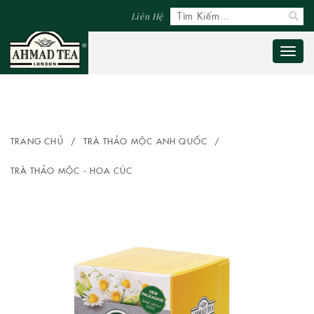
Liên Hệ
Toggl
naviga
TRANG CHỦ
/
TRÀ THẢO MỘC ANH QUỐC
/
TRÀ THẢO MỘC - HOA CÚC