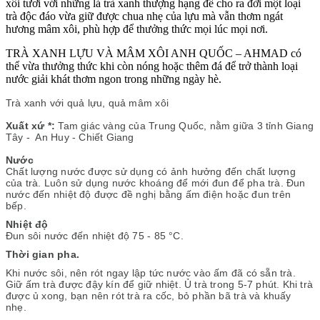
xôi tươi với những lá trà xanh thượng hạng để cho ra đời một loại
trà độc đáo vừa giữ được chua nhẹ của lựu mà vẫn thơm ngát
hương mâm xôi, phù hợp để thưởng thức mọi lúc mọi nơi.
TRÀ XANH LỰU VÀ MÂM XÔI ANH QUỐC – AHMAD có
thể vừa thưởng thức khi còn nóng hoặc thêm đá để trở thành loại
nước giải khát thơm ngon trong những ngày hè.
Trà xanh với qu
ả lựu, quả mâm xôi
Xuất xứ *:
Tam giác vàng của Trung Quốc, nằm giữa 3 tỉnh Giang
Tây - An Huy - Chiết Giang
Nước
Chất lượng nước được sử dụng có ảnh hưởng đến chất lượng
của trà.
Luôn sử dụng nước kho
áng để mới đun để pha trà. Đun
nước đến nhiệt độ được đề nghị bằng ấm điện hoặc đun trên
bếp.
Nhiệt độ
Đun s
ôi nước đến nhiệt độ 75 - 85 °C.
Thời gian pha.
Khi nước s
ôi, nên rót ngay lập tức nước vào ấm đã có sẵn trà.
Giữ ấm trà được đậy kín để giữ nhiệt. Ủ trà trong 5-7 phút. Khi trà
được ủ xong, bạn nên rót trà ra cốc, bỏ phần bã trà và khuấy
nhẹ.