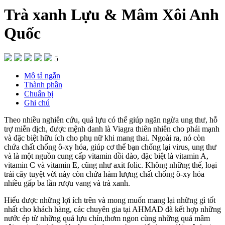
Trà xanh Lựu & Mâm Xôi Anh
Quốc
5
Mô tả ngắn
Thành phần
Chuẩn bị
Ghi chú
Theo nhiều nghiên cứu, quả lựu có thể giúp ngăn ngừa ung thư, hỗ
trợ miễn dịch, được mệnh danh là Viagra thiên nhiên cho phái mạnh
và đặc biệt hữu ích cho phụ nữ khi mang thai. Ngoài ra, nó còn
chứa chất chống ô-xy hóa, giúp cơ thể bạn chống lại virus, ung thư
và là một nguồn cung cấp vitamin dồi dào, đặc biệt là vitamin A,
vitamin C và vitamin E, cũng như axit folic. Không những thế, loại
trái cây tuyệt vời này còn chứa hàm lượng chất chống ô-xy hóa
nhiều gấp ba lần rượu vang và trà xanh.
Hiểu được những lợi ích trên và mong muốn mang lại những gì tốt
nhất cho khách hàng, các chuyên gia tại AHMAD đã kết hợp những
nước ép từ những quả lựu chín,thơm ngon cùng những quả mâm