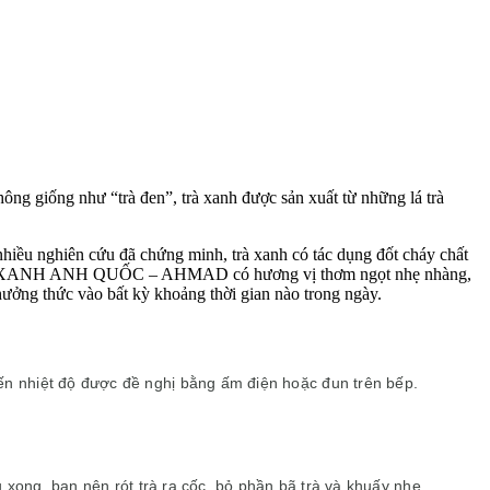
Không giống như “trà đen”, trà xanh được sản xuất từ những lá trà
hiều nghiên cứu đã chứng minh, trà xanh có tác dụng đốt cháy chất
úc. TRÀ XANH ANH QUỐC – AHMAD có hương vị thơm ngọt nhẹ nhàng,
ưởng thức vào bất kỳ khoảng thời gian nào trong ngày.
n nhiệt độ được đề nghị bằng ấm điện hoặc đun trên bếp.
ủ xong, bạn nên rót trà ra cốc, bỏ phần bã trà và khuấy nhẹ.