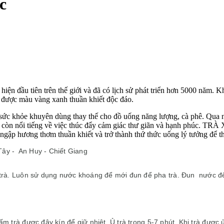
c
 hiện đầu tiên trên thế giới và đã có lịch sử phát triển hơn 5000 năm. 
ữ được màu vàng xanh thuần khiết độc đáo.
sức khỏe khuyên dùng thay thế cho đồ uống năng lượng, cà phê. Qua n
xanh còn nổi tiếng về việc thúc đẩy cảm giác thư giãn và hạnh ph
gập hương thơm thuần khiết và trở thành thứ thức uống lý tưởng để th
ây - An Huy - Chiết Giang
rà.
Luôn sử dụng nước kho
áng để mới đun để pha trà. Đun nước đế
ấm trà được đậy kín để giữ nhiệt. Ủ trà trong 5-7 phút. Khi trà được 