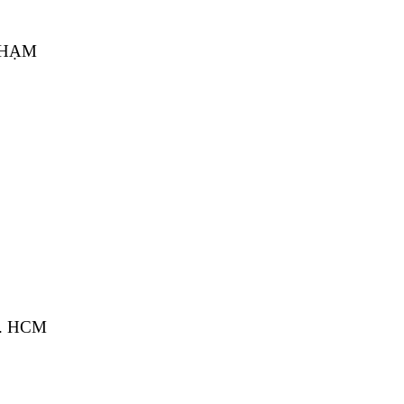
 PHẠM
Tp. HCM