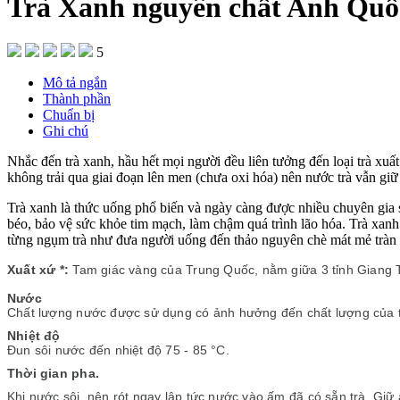
Trà Xanh nguyên chất Anh Quố
5
Mô tả ngắn
Thành phần
Chuẩn bị
Ghi chú
Nhắc đến trà xanh, hầu hết mọi người đều liên tưởng đến loại trà xuất
không trải qua giai đoạn lên men (chưa oxi hóa) nên nước trà vẫn gi
Trà xanh là thức uống phổ biến và ngày càng được nhiều chuyên gia 
béo, bảo vệ sức khỏe tim mạch, làm chậm quá trình lão hóa. Trà 
từng ngụm trà như đưa người uống đến thảo nguyên chè mát mẻ tràn n
Xuất xứ *:
Tam giác vàng của Trung Quốc, nằm giữa 3 tỉnh Giang T
Nước
Chất lượng nước được sử dụng có ảnh hưởng đến chất lượng của t
Nhiệt độ
Đun s
ôi nước đến nhiệt độ 75 - 85 °C.
Thời gian pha.
Khi nước s
ôi, nên rót ngay lập tức nước vào ấm đã có sẵn trà. Giữ 